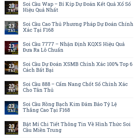
Soi Cầu Wap – Bí Kíp Dự Đoán Kết Quả Xổ Số
23
Hiệu Quả Nhất
Th1
Soi Cầu Cao Thủ Phương Pháp Dự Đoán Chính
23
Xác Tại F168
Th1
Soi Cầu 7777 – Nhận Định KQXS Hiệu Quả
23
Đưa Ra Lô Chuẩn
Th1
Soi Cầu Dự Đoán XSMB Chính Xác 100% Top 6
23
Cách Bất Bại
Th1
Soi Cầu 888 – Cẩm Nang Chốt Số Chính Xác
23
Cho Tân Thủ
Th1
Soi Cầu Rồng Bạch Kim Đảm Bảo Tỷ Lệ
23
Thắng Cao Tại F168
Th1
Bật Mí Chi Tiết Thông Tin Về Hình Thức Soi
23
Cầu Miền Trung
Th1