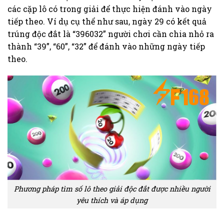
các cặp lô có trong giải để thực hiện đánh vào ngày
tiếp theo. Ví dụ cụ thể như sau, ngày 29 có kết quả
trúng độc đắt là “396032” người chơi cần chia nhỏ ra
thành “39”, “60”, “32” để đánh vào những ngày tiếp
theo.
Phương pháp tìm số lô theo giải độc đắt được nhiều người
yêu thích và áp dụng