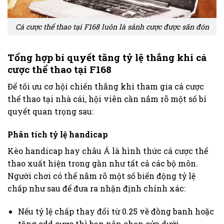
Cá cược thể thao tại F168 luôn là sảnh cược được săn đón
Tổng hợp bí quyết tăng tỷ lệ thắng khi cá
cược thể thao tại F168
Để tối ưu cơ hội chiến thắng khi tham gia cá cược
thể thao tại nhà cái, hội viên cần nắm rõ một số bí
quyết quan trọng sau:
Phân tích tỷ lệ handicap
Kèo handicap hay châu Á là hình thức cá cược thể
thao xuất hiện trong gần như tất cả các bộ môn.
Người chơi có thể nắm rõ một số biến động tỷ lệ
chấp như sau để đưa ra nhận định chính xác:
Nếu tỷ lệ chấp thay đổi từ 0.25 về đồng banh hoặc
tăng odd cược thì bạn nên chọn cửa dưới.