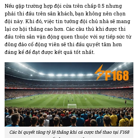
Nếu gặp trường hợp đội cửa trên chấp 0.5 nhưng
phải thi đấu trên sân khách, bạn không nên chọn
đội này. Khi đó, việc tin tưởng đội chủ nhà sẽ mang
lại cơ hội thắng cao hơn. Các cầu thủ khi được thi
đấu trên sân vận động quen thuộc với sự tiếp sức từ
đông đảo cổ động viên sẽ thi đấu quyết tâm hơn
đáng kể để đạt được kết quả tốt nhất.
Các bí quyết tăng tỷ lệ thắng khi cá cược thể thao tại F168