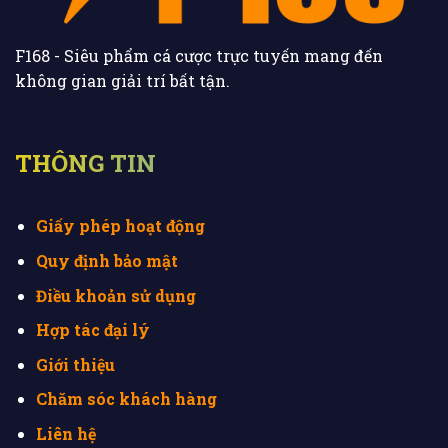
F168 - Siêu phẩm cá cược trực tuyến mang đến
không gian giải trí bất tận.
THÔNG TIN
Giấy phép hoạt động
Quy định bảo mật
Điều khoản sử dụng
Hợp tác đại lý
Giới thiệu
Chăm sóc khách hàng
Liên hệ