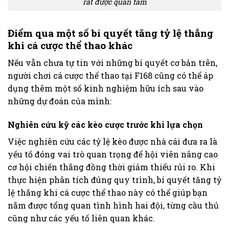
rất được quan tâm
Điểm qua một số bí quyết tăng tỷ lệ thắng
khi cá cược thể thao khác
Nếu vẫn chưa tự tin với những bí quyết cơ bản trên,
người chơi cá cược thể thao tại F168 cũng có thể áp
dụng thêm một số kinh nghiệm hữu ích sau vào
những dự đoán của mình:
Nghiên cứu kỹ các kèo cược trước khi lựa chọn
Việc nghiên cứu các tỷ lệ kèo được nhà cái đưa ra là
yếu tố đóng vai trò quan trọng để hội viên nâng cao
cơ hội chiến thắng đồng thời giảm thiểu rủi ro. Khi
thực hiện phân tích đúng quy trình, bí quyết tăng tỷ
lệ thắng khi cá cược thể thao này có thể giúp bạn
nắm được tổng quan tình hình hai đội, từng cầu thủ
cũng như các yếu tố liên quan khác.