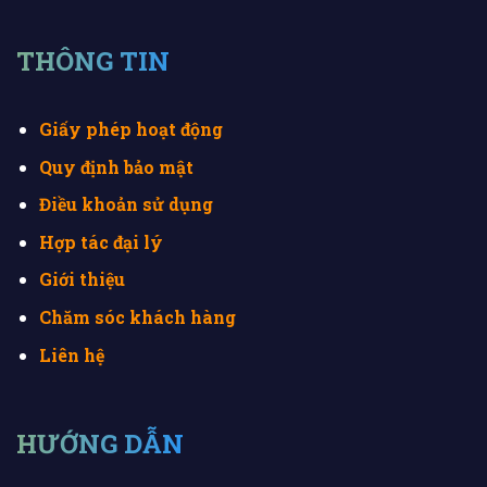
THÔNG TIN
Giấy phép hoạt động
Quy định bảo mật
Điều khoản sử dụng
Hợp tác đại lý
Giới thiệu
Chăm sóc khách hàng
Liên hệ
HƯỚNG DẪN