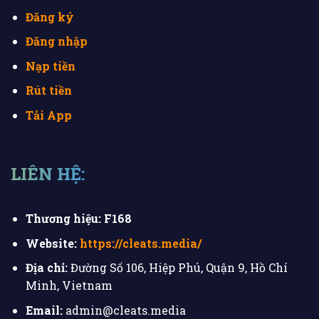
Đăng ký
Đăng nhập
Nạp tiền
Rút tiền
Tải App
LIÊN HỆ:
Thương hiệu: F168
Website:
https://cleats.media/
Địa chỉ:
Đường Số 106, Hiệp Phú, Quận 9, Hồ Chí
Minh, Vietnam
Email:
admin@cleats.media