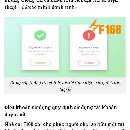
thoại,… để xác minh danh tính.
Cung cấp thông tin chính xác để thực hiện các quá trình
hợp lệ
Điều khoản sử dụng quy định sử dụng tài khoản
duy nhất
Nhà cái F168 chỉ cho phép người chơi sở hữu một tài