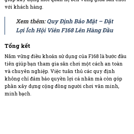
với khách hàng.
Xem thêm:
Quy Định Bảo Mật – Đặt
Lợi Ích Hội Viên F168 Lên Hàng Đầu
Tổng kết
Nắm vững điều khoản sử dụng của F168 là bước đầu
tiên giúp bạn tham gia sân chơi một cách an toàn
và chuyên nghiệp. Việc tuân thủ các quy định
không chỉ đảm bảo quyền lợi cá nhân mà còn góp
phần xây dựng cộng đồng người chơi văn minh,
minh bạch.