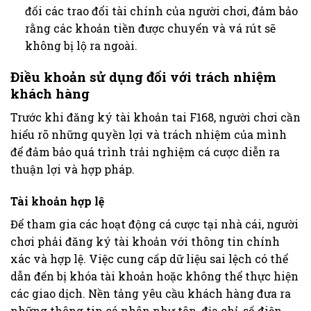
đối các trao đổi tài chính của người chơi, đảm bảo
rằng các khoản tiền được chuyển và vá rút sẽ
không bị lộ ra ngoài.
Điều khoản sử dụng đối với trách nhiệm
khách hàng
Trước khi đăng ký tài khoản tai F168, người chơi cần
hiểu rõ những quyền lợi và trách nhiệm của mình
để đảm bảo quá trình trải nghiệm cá cược diễn ra
thuận lợi và hợp pháp.
Tài khoản hợp lệ
Để tham gia các hoạt động cá cược tại nhà cái, người
chơi phải đăng ký tài khoản với thông tin chính
xác và hợp lệ. Việc cung cấp dữ liệu sai lệch có thể
dẫn đến bị khóa tài khoản hoặc không thể thực hiện
các giao dịch. Nền tảng yêu cầu khách hàng đưa ra
những thông tin cá nhân như tên, địa chỉ, số điện