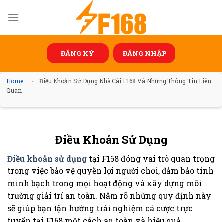
Skip
to
content
ĐĂNG KÝ
ĐĂNG NHẬP
Home
-
Điều Khoản Sử Dụng Nhà Cái F168 Và Những Thông Tin Liên
Quan
Điều Khoản Sử Dụng
Điều khoản sử dụng
tại F168 đóng vai trò quan trọng
trong việc bảo vệ quyền lợi người chơi, đảm bảo tính
minh bạch trong mọi hoạt động và xây dựng môi
trường giải trí an toàn. Nắm rõ những quy định này
sẽ giúp bạn tận hưởng trải nghiệm cá cược trực
tuyến tại F168 một cách an toàn và hiệu quả.