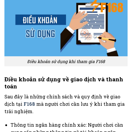
Điều khoản sử dụng khi tham gia F168
Điều khoản sử dụng về giao dịch và thanh
toán
Sau đây là những chính sách và quy định về giao
dịch tại
F168
mà người chơi cần lưu ý khi tham gia
trải nghiệm.
Thông tin ngân hàng chính xác: Người chơi cần