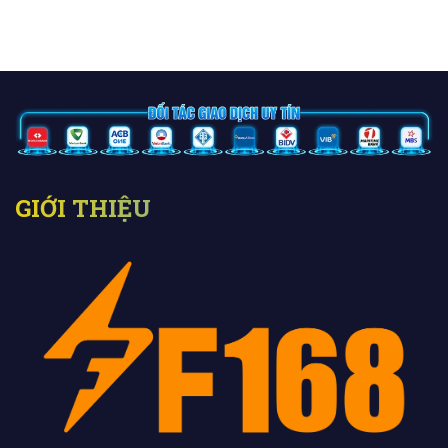
GIỚI THIỆU