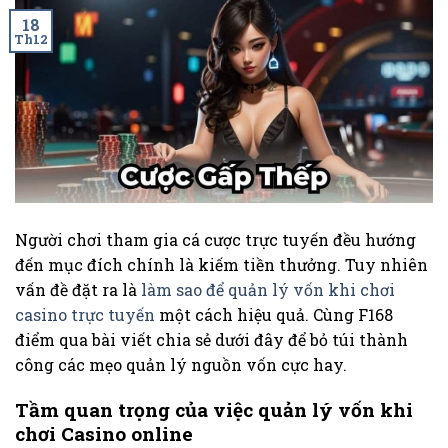
18
Th12
Người chơi tham gia cá cược trực tuyến đều hướng
đến mục đích chính là kiếm tiền thưởng. Tuy nhiên
vấn đề đặt ra là
làm sao để quản lý vốn khi chơi
casino trực tuyến
một cách hiệu quả. Cùng F168
điểm qua bài viết chia sẻ dưới đây để bỏ túi thành
công các mẹo quản lý nguồn vốn cực hay.
Tầm quan trọng của việc quản lý vốn khi
chơi Casino online