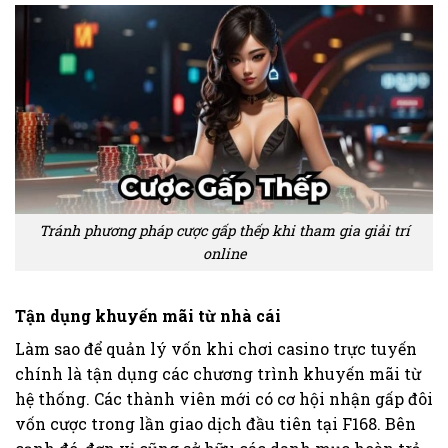
Tránh phương pháp cược gấp thếp khi tham gia giải trí
online
Tận dụng khuyến mãi từ nhà cái
Làm sao để quản lý vốn khi chơi casino trực tuyến
chính là tận dụng các chương trình khuyến mãi từ
hệ thống. Các thành viên mới có cơ hội nhận gấp đôi
vốn cược trong lần giao dịch đầu tiên tại F168. Bên