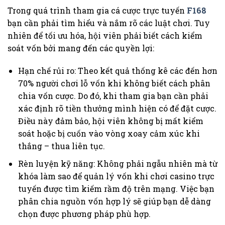
Trong quá trình tham gia cá cược trực tuyến
F168
bạn cần phải tìm hiểu và nắm rõ các luật chơi. Tuy
nhiên để tối ưu hóa, hội viên phải biết cách kiểm
soát vốn bởi mang đến các quyền lợi:
Hạn chế rủi ro: Theo kết quả thống kê các đến hơn
70% người chơi lỗ vốn khi không biết cách phân
chia vốn cược. Do đó, khi tham gia bạn cần phải
xác định rõ tiền thưởng mình hiện có để đặt cược.
Điều này đảm bảo, hội viên không bị mất kiểm
soát hoặc bị cuốn vào vòng xoay cảm xúc khi
thắng – thua liên tục.
Rèn luyện kỹ năng: Không phải ngẫu nhiên mà từ
khóa làm sao để quản lý vốn khi chơi casino trực
tuyến được tìm kiếm rầm độ trên mạng. Việc bạn
phân chia nguồn vốn hợp lý sẽ giúp bạn dễ dàng
chọn được phương pháp phù hợp.