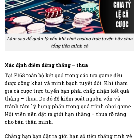
Làm sao để quản lý vốn khi chơi casino trực tuyến hãy chia
tổng tiền mình có
Xác định điểm dừng thắng – thua
Tại F168 toàn bộ kết quả trong các tựa game đều
được công khai và minh bạch tuyệt đối. Khi tham
gia cá cược trực tuyến bạn phải chấp nhận kết quả
thắng – thua. Do đó để kiểm soát nguồn vốn và
tránh tâm lý hưng phấn trong quá trình chơi game.
Hội viên nên đặt ra giới hạn thắng – thua rõ ràng
cho bản thân mình.
Chẳng hạn bạn đặt ra giới hạn số tiền thắng rinh về