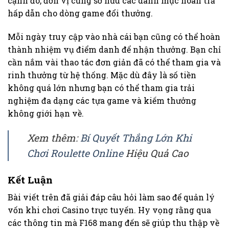
cạnh đó, đơn vị cũng sở hữu các danh mục hoàn trả
hấp dẫn cho dòng game đổi thưởng.
Mỗi ngày truy cập vào nhà cái bạn cũng có thể hoàn
thành nhiệm vụ điểm danh để nhận thưởng. Bạn chỉ
cần nắm vài thao tác đơn giản đã có thể tham gia và
rinh thưởng từ hệ thống. Mặc dù đây là số tiền
không quá lớn nhưng bạn có thể tham gia trải
nghiệm đa dạng các tựa game và kiếm thưởng
không giới hạn về.
Xem thêm:
Bí Quyết Thắng Lớn Khi
Chơi Roulette Online
Hiệu Quả Cao
Kết Luận
Bài viết trên đã giải đáp câu hỏi làm sao để quản lý
vốn khi chơi Casino trực tuyến. Hy vọng rằng qua
các thông tin mà F168 mang đến sẽ giúp thu thập về