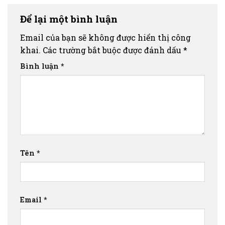
Để lại một bình luận
Email của bạn sẽ không được hiển thị công
khai.
Các trường bắt buộc được đánh dấu
*
Bình luận
*
Tên
*
Email
*