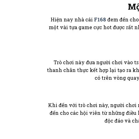
Mộ
Hiện nay nhà cái
F168
đem đến cho 
một vài tựa game cực hot được rất n
Trò chơi này đưa người chơi vào tr
thanh chân thực kết hợp lại tạo ra kh
có trên vòng quay
Khi đến với trò chơi này, người chơi
đến cho các hội viên từ những điều 
độc đáo và ch