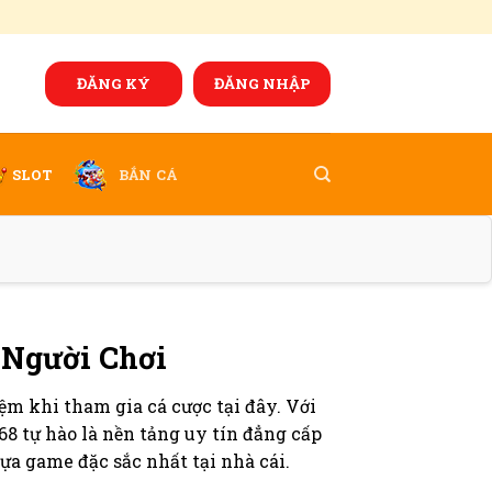
ĐĂNG KÝ
ĐĂNG NHẬP
SLOT
BẮN CÁ
c Người Chơi
ệm khi tham gia cá cược tại đây. Với
8 tự hào là nền tảng uy tín đẳng cấp
ựa game đặc sắc nhất tại nhà cái.