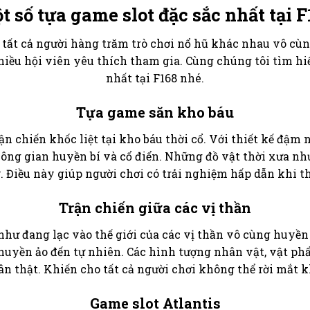
t số tựa game slot đặc sắc nhất tại F
tất cả người hàng trăm trò chơi nổ hũ khác nhau vô cùng
hiều hội viên yêu thích tham gia. Cùng chúng tôi tìm hiể
nhất tại F168 nhé.
Tựa game săn kho báu
ận chiến khốc liệt tại kho báu thời cổ. Với thiết kế đậm 
ông gian huyền bí và cổ điển. Những đồ vật thời xưa như:
. Điều này giúp người chơi có trải nghiệm hấp dẫn khi 
Trận chiến giữa các vị thần
 như đang lạc vào thế giới của các vị thần vô cùng huy
huyền ảo đến tự nhiên. Các hình tượng nhân vật, vật ph
ân thật. Khiến cho tất cả người chơi không thể rời mắt 
Game slot Atlantis