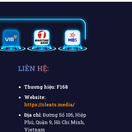
LIÊN HỆ:
Thương hiệu: F168
Website:
https://cleats.media/
Địa chỉ:
Đường Số 106, Hiệp
Phú, Quận 9, Hồ Chí Minh,
Vietnam