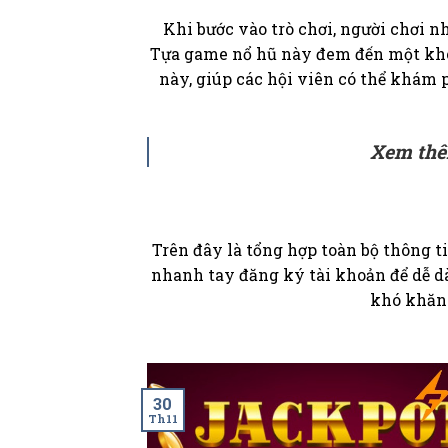
Khi bước vào trò chơi, người chơi n
Tựa game nổ hũ này đem đến một không
này, giúp các hội viên có thể khám p
Xem th
Trên đây là tổng hợp toàn bộ thông t
nhanh tay đăng ký tài khoản để dễ d
khó khăn 
30
Th11