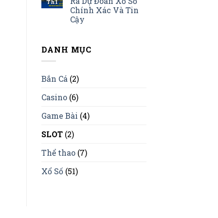
Ra Dự Đoán Xổ Số
Th1
Chính Xác Và Tin
Cậy
DANH MỤC
Bắn Cá
(2)
Casino
(6)
Game Bài
(4)
SLOT
(2)
Thể thao
(7)
Xổ Số
(51)