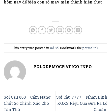
hôm nay để biến con số may mắn thành hiện thực.
This entry was posted in
Xổ Số
. Bookmark the
permalink
.
POLODEMOCRATICO.INFO
Soi Cầu 888 – Cẩm Nang
Soi Cầu 7777 – Nhận Định
Chốt Số Chính Xác Cho
KQXS Hiệu Quả Đưa Ra Lô
Tân Thủ
Chuẩn