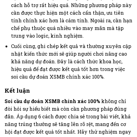
cách hỗ trợ rất hiệu quả. Những phương pháp này
cần được thực hiện một cách cẩn thận, ưu tiên
tính chính xác hơn là cảm tính. Ngoài ra, cần hạn
chế phụ thuộc quá nhiều vào may mắn mà tập
trung vào logic, kinh nghiệm.
Cuối cùng, ghi chép kết quả và thường xuyên cập
nhật kiến thức mới sẽ giúp người chơi nâng cao
khả năng dự đoán. Đây là cách thức khoa học,
hiệu quả để đạt được kết quả tốt hơn trong việc
soi cầu dự đoán XSMB chính xác 100%.
Kết luận
Soi cầu dự đoán XSMB chính xác 100%
không chỉ
đòi hỏi sự hiểu biết mà còn cần phương pháp đúng
đắn. Áp dụng 6 cách được chia sẻ trong bài viết, khả
năng trúng thưởng sẽ tăng lên rõ rệt, mang đến cơ
hội đạt được kết quả tốt nhất. Hãy thử nghiệm ngay