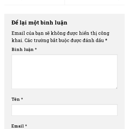
Để lại một bình luận
Email của bạn sẽ không được hiển thị công
khai.
Các trường bắt buộc được đánh dấu
*
Bình luận
*
Tên
*
Email
*