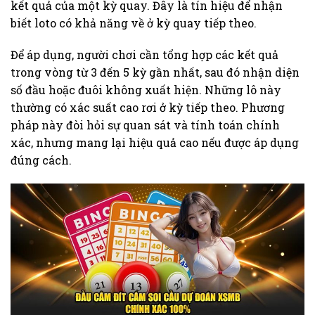
kết quả của một kỳ quay. Đây là tín hiệu để nhận
biết loto có khả năng về ở kỳ quay tiếp theo.
Để áp dụng, người chơi cần tổng hợp các kết quả
trong vòng từ 3 đến 5 kỳ gần nhất, sau đó nhận diện
số đầu hoặc đuôi không xuất hiện. Những lô này
thường có xác suất cao rơi ở kỳ tiếp theo. Phương
pháp này đòi hỏi sự quan sát và tính toán chính
xác, nhưng mang lại hiệu quả cao nếu được áp dụng
đúng cách.