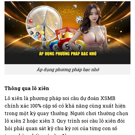
Áp dụng phương pháp bạc nhớ
Thông qua lô xiên
Lô xiên là phương pháp soi cầu dự đoán XSMB
chính xác 100% cặp số có khả năng cùng xuất hiện
trong một kỳ quay thưởng. Người chơi thường chọn
lô xiên 2 hoặc xiên 3. Quy trình soi cầu lô xiên đòi
hỏi phải quan sát kỹ chu kỳ rơi của từng con số