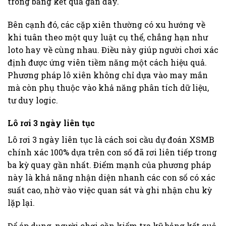
trong bảng kết quả gần đây.
Bên cạnh đó, các cặp xiên thường có xu hướng về
khi tuân theo một quy luật cụ thể, chẳng hạn như
loto hay về cùng nhau. Điều này giúp người chơi xác
định được ứng viên tiềm năng một cách hiệu quả.
Phương pháp lô xiên không chỉ dựa vào may mắn
mà còn phụ thuộc vào khả năng phân tích dữ liệu,
tư duy logic.
Lô rơi 3 ngày liên tục
Lô rơi 3 ngày liên tục là cách soi cầu dự đoán XSMB
chính xác 100% dựa trên con số đã rơi liên tiếp trong
ba kỳ quay gần nhất. Điểm mạnh của phương pháp
này là khả năng nhận diện nhanh các con số có xác
suất cao, nhờ vào việc quan sát và ghi nhận chu kỳ
lặp lại.
Để áp dụng, người chơi cần kiểm tra kỹ bảng kết quả