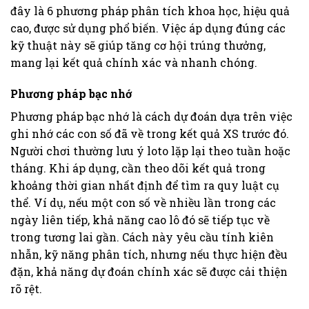
đây là 6 phương pháp phân tích khoa học, hiệu quả
cao, được sử dụng phổ biến. Việc áp dụng đúng các
kỹ thuật này sẽ giúp tăng cơ hội trúng thưởng,
mang lại kết quả chính xác và nhanh chóng.
Phương pháp bạc nhớ
Phương pháp bạc nhớ là cách dự đoán dựa trên việc
ghi nhớ các con số đã về trong kết quả XS trước đó.
Người chơi thường lưu ý loto lặp lại theo tuần hoặc
tháng. Khi áp dụng, cần theo dõi kết quả trong
khoảng thời gian nhất định để tìm ra quy luật cụ
thể. Ví dụ, nếu một con số về nhiều lần trong các
ngày liên tiếp, khả năng cao lô đó sẽ tiếp tục về
trong tương lai gần. Cách này yêu cầu tính kiên
nhẫn, kỹ năng phân tích, nhưng nếu thực hiện đều
đặn, khả năng dự đoán chính xác sẽ được cải thiện
rõ rệt.