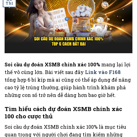
Th1
Soi cầu dự đoán XSMB chính xác 100%
mang lại lợi
thế vô cùng lớn. Bài viết sau đây
Link vào F168
tổng hợp 6 bí kíp mà ai cũng có thể áp dụng để nâng
cao tỷ lệ trúng thưởng, giúp hành trình khám phá
những con số trở nên dễ dàng hơn bao giờ hết.
Tìm hiểu cách dự đoán XSMB chính xác
100 cho cược thủ
Soi cầu dự đoán XSMB chính xác 100% là mục tiêu
quan trọng với người chơi đang tìm kiếm những