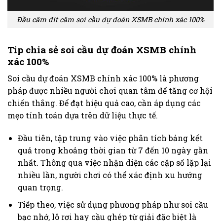
Đầu câm đít câm soi cầu dự đoán XSMB chính xác 100%
Tip chia sẻ soi cầu dự đoán XSMB chính
xác 100%
Soi cầu dự đoán XSMB chính xác 100% là phương
pháp được nhiều người chơi quan tâm để tăng cơ hội
chiến thắng. Để đạt hiệu quả cao, cần áp dụng các
mẹo tính toán dựa trên dữ liệu thực tế.
Đầu tiên, tập trung vào việc phân tích bảng kết
quả trong khoảng thời gian từ 7 đến 10 ngày gần
nhất. Thông qua việc nhận diện các cặp số lặp lại
nhiều lần, người chơi có thể xác định xu hướng
quan trọng.
Tiếp theo, việc sử dụng phương pháp như soi cầu
bạc nhớ, lô rơi hay cầu ghép từ giải đặc biệt là