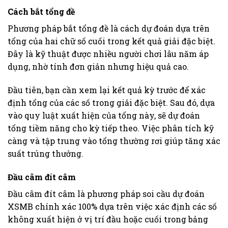
Cách bắt tổng đề
Phương pháp bắt tổng đề là cách dự đoán dựa trên
tổng của hai chữ số cuối trong kết quả giải đặc biệt.
Đây là kỹ thuật được nhiều người chơi lâu năm áp
dụng, nhờ tính đơn giản nhưng hiệu quả cao.
Đầu tiên, bạn cần xem lại kết quả kỳ trước để xác
định tổng của các số trong giải đặc biệt. Sau đó, dựa
vào quy luật xuất hiện của tổng này, sẽ dự đoán
tổng tiềm năng cho kỳ tiếp theo. Việc phân tích kỹ
càng và tập trung vào tổng thường rơi giúp tăng xác
suất trúng thưởng.
Đầu câm đít câm
Đầu câm đít câm là phương pháp soi cầu dự đoán
XSMB chính xác 100% dựa trên việc xác định các số
không xuất hiện ở vị trí đầu hoặc cuối trong bảng